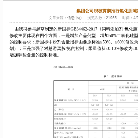
集团公司积极贯彻推行氯化胆碱
文章来源：
信息中心
浏览次数：
21955
时间：
4/
由我司参与起草制定的新国标
GB34462-2017
《饲料添加剂 氯化
修改主要体现在四个方面，一是增加产品剂型：增加
50%
二氧化硅
的控制要求：新国标中粉剂含量指标由要原标准≥
50%
、≥
60%
修改为
剂）；三是加强了对总游离胺
/
氨的控制：限量值从≤
0.10%
修改为≤
0
增加砷盐含量的控制标准。