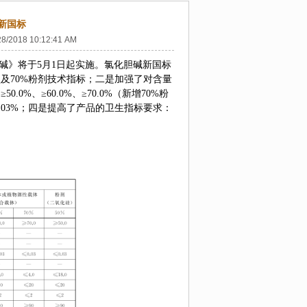
新国标
28/2018 10:12:41 AM
胆碱》将于
5
月
1
日起实施。氯化胆碱新国标
型及
70%
粉剂技术指标；二是加强了对含量
≥
50.0%
、≥
60.0%
、≥
70.0%
（新增
70%
粉
.03%
；四是提高了产品的卫生指标要求：